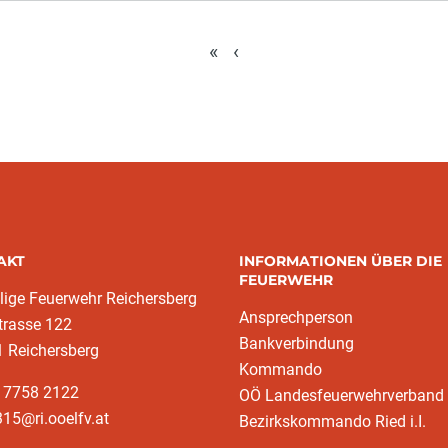
«
‹
AKT
INFORMATIONEN ÜBER DIE
FEUERWEHR
llige Feuerwehr Reichersberg
Ansprechperson
trasse 122
Bankverbindung
 Reichersberg
Kommando
3 7758 2122
OÖ Landesfeuerwehrverband
15@ri.ooelfv.at
Bezirkskommando Ried i.I.