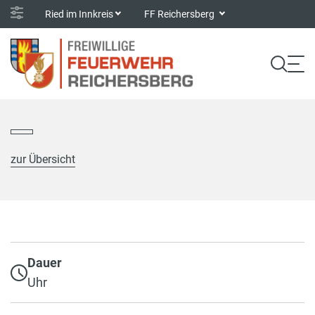
Ried im Innkreis
FF Reichersberg
zur Übersicht
Dauer
Uhr