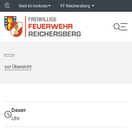
Ried im Innkreis
FF Reichersberg
zur Übersicht
Dauer
Uhr