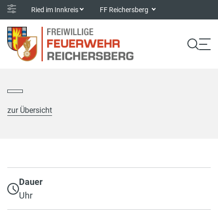
Ried im Innkreis
FF Reichersberg
zur Übersicht
Dauer
Uhr