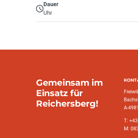
Dauer
Uhr
Gemeinsam im
KONT
Einsatz für
Freiwi
Bachs
Reichersberg!
A-4981
T: +4
M: 083