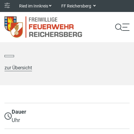
Ried im Innkreis
FF Reichersberg
zur Übersicht
Dauer
Uhr