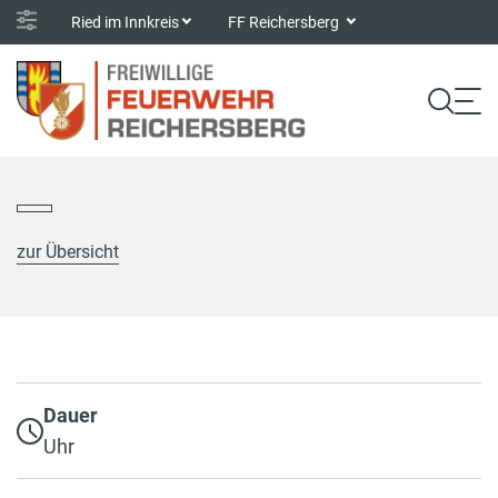
Ried im Innkreis
FF Reichersberg
zur Übersicht
Dauer
Uhr