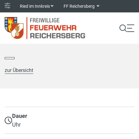
Ried im Innkreis
FF Reichersberg
zur Übersicht
Dauer
Uhr