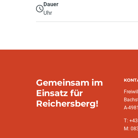
Dauer
Uhr
Gemeinsam im
KONT
Einsatz für
Freiwi
Bachs
Reichersberg!
A-4981
T: +4
M: 083