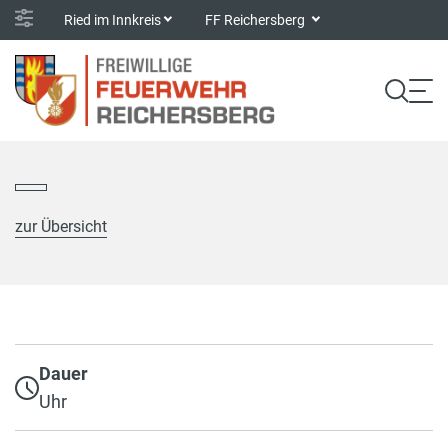
Ried im Innkreis
FF Reichersberg
zur Übersicht
Dauer
Uhr