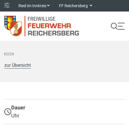
Ried im Innkreis
FF Reichersberg
zur Übersicht
Dauer
Uhr