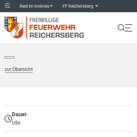
Ried im Innkreis
FF Reichersberg
zur Übersicht
Dauer
Uhr