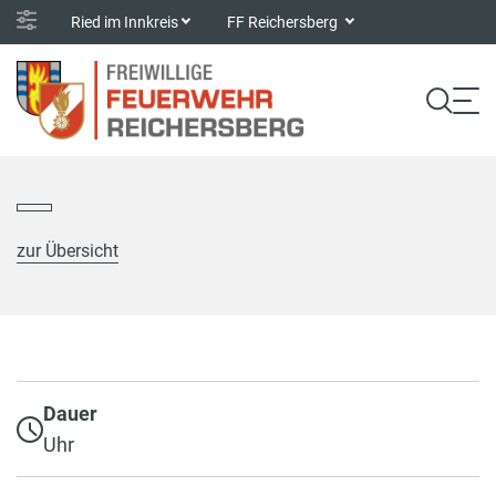
Ried im Innkreis
FF Reichersberg
zur Übersicht
Dauer
Uhr