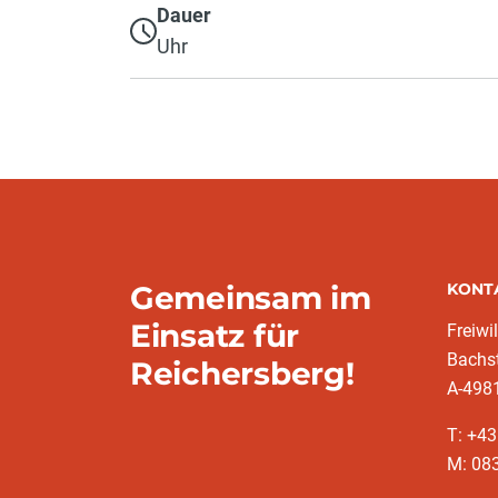
Dauer
Uhr
Gemeinsam im
KONT
Einsatz für
Freiwi
Bachs
Reichersberg!
A-4981
T: +4
M: 083